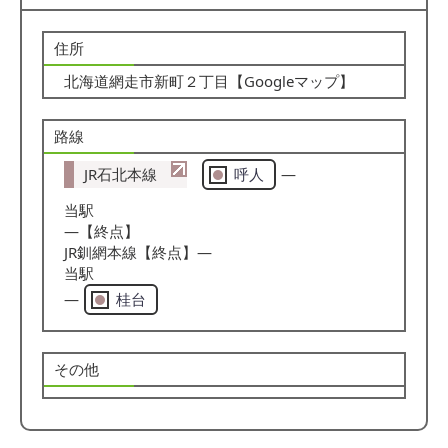
住所
北海道網走市新町２丁目【
Googleマップ
】
路線
JR石北本線
呼人
―
当駅
―【終点】
JR釧網本線
【終点】―
当駅
―
桂台
その他