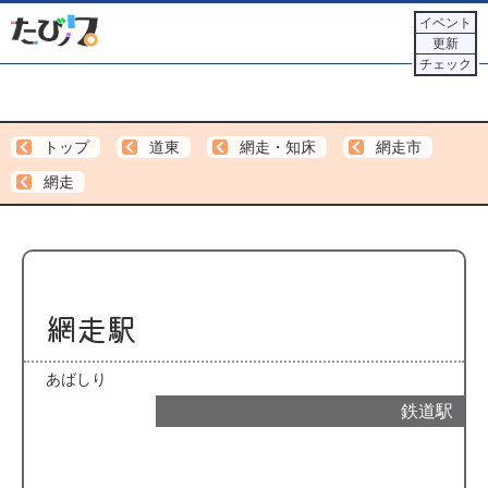
イベント
更新
チェック
トップ
道東
網走・知床
網走市
網走
網走駅
あばしり
鉄道駅